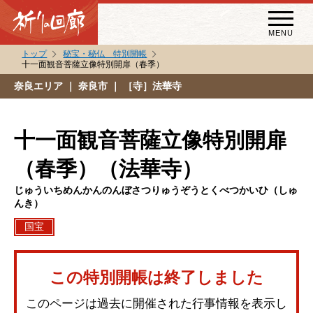
MENU
トップ
秘宝・秘仏 特別開帳
十一面観音菩薩立像特別開扉（春季）
秘宝・秘仏特別開帳
奈良エリア
｜ 奈良市 ｜ ［寺］法華寺
特別講話
（スペシャルインタビュー）
十一面観音菩薩立像特別開扉
祈りの回廊コラム
（春季）（法華寺）
じゅういちめんかんのんぼさつりゅうぞうとくべつかいひ（しゅ
んき）
国宝
この特別開帳は終了しました
このページは過去に開催された行事情報を表示し