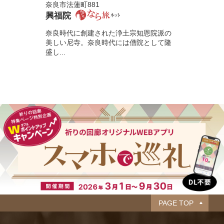
奈良市法蓮町881
興福院
奈良時代に創建された浄土宗知恩院派の
美しい尼寺。奈良時代には僧院として隆
盛し...
PAGE TOP