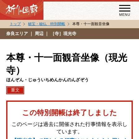
MENU
トップ
秘宝・秘仏 特別開帳
本尊・十一面観音坐像
秘宝・秘仏特別開帳
奈良エリア
｜ 周辺 ｜ ［寺］現光寺
特別講話
（スペシャルインタビュー）
本尊・十一面観音坐像（現光
祈りの回廊コラム
寺）
ほんぞん・じゅういちめんかんのんざぞう
重文
この特別開帳は終了しました
このページは過去に開催された行事情報を表示し
ています。