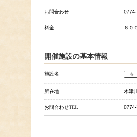
お問合わせ
0774
料金
６０
開催施設の基本情報
施設名
寺
所在地
木津
お問合わせTEL
077