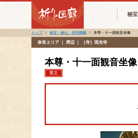
秘宝
トップ
秘宝・秘仏 特別開帳
本尊・十一面観音坐像
奈良エリア
｜ 周辺 ｜ ［寺］現光寺
本尊・十一面観音坐像
重文