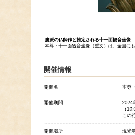
慶派の仏師作と推定される十一面観音坐像
本尊・十一面観音坐像（重文）は、全国に
開催情報
開催名
本尊
開催期間
2024
（10:
この
開催場所
現光