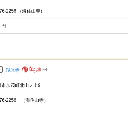
-76-2256 （海住山寺）
０円
現光寺
川市加茂町北山ノ上9
4-76-2256 （海住山寺）