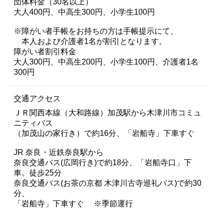
団体料金（30名以上）
大人400円、中高生300円、小学生100円
※障がい者手帳をお持ちの方は手帳提示にて、
本人および介護者1名が割引となります。
障がい者割引料金
大人300円、中高生200円、小学生100円、介護者1名
300円
交通アクセス
ＪＲ関西本線（大和路線）加茂駅から木津川市コミュ
ニティバス
（加茂山の家行き）で約16分、「岩船寺」下車すぐ
JR 奈良・近鉄奈良駅から
奈良交通バス(広岡行き)で約18分、「岩船寺口」下
車。徒歩25分
奈良交通バス(お茶の京都 木津川古寺巡礼バス)で約30
分、
「岩船寺」下車すぐ ※季節運行