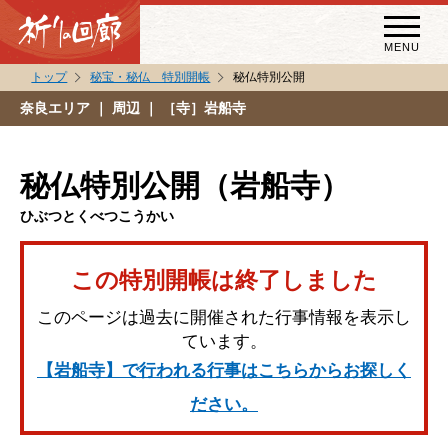
MENU
トップ
秘宝・秘仏 特別開帳
秘仏特別公開
秘宝・秘仏特別開帳
奈良エリア
｜ 周辺 ｜ ［寺］岩船寺
特別講話
（スペシャルインタビュー）
秘仏特別公開（岩船寺）
祈りの回廊コラム
ひぶつとくべつこうかい
この特別開帳は終了しました
このページは過去に開催された行事情報を表示し
ています。
【岩船寺】で行われる行事はこちらからお探しく
ださい。