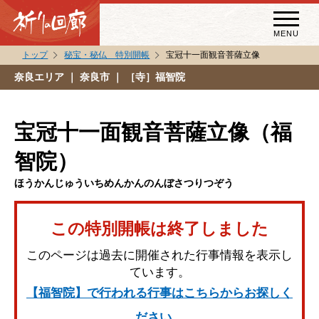
MENU
トップ
秘宝・秘仏 特別開帳
宝冠十一面観音菩薩立像
秘宝・秘仏特別開帳
奈良エリア
｜ 奈良市 ｜ ［寺］福智院
特別講話
（スペシャルインタビュー）
宝冠十一面観音菩薩立像（福
祈りの回廊コラム
智院）
ほうかんじゅういちめんかんのんぼさつりつぞう
この特別開帳は終了しました
このページは過去に開催された行事情報を表示し
ています。
【福智院】で行われる行事はこちらからお探しく
ださい。