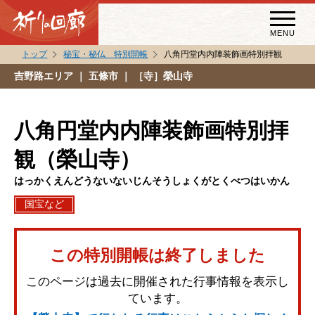
MENU
トップ
秘宝・秘仏 特別開帳
八角円堂内内陣装飾画特別拝観
秘宝・秘仏特別開帳
吉野路エリア
｜ 五條市 ｜ ［寺］榮山寺
特別講話
（スペシャルインタビュー）
八角円堂内内陣装飾画特別拝
祈りの回廊コラム
観（榮山寺）
はっかくえんどうないないじんそうしょくがとくべつはいかん
国宝など
この特別開帳は終了しました
このページは過去に開催された行事情報を表示し
ています。