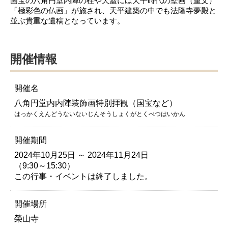
国宝の八角円堂内陣の柱や天蓋には天平時代の壁画（重文）
「極彩色の仏画」が施され、天平建築の中でも法隆寺夢殿と
並ぶ貴重な遺稿となっています。
開催情報
開催名
八角円堂内内陣装飾画特別拝観（国宝など）
はっかくえんどうないないじんそうしょくがとくべつはいかん
開催期間
2024年10月25日 ～ 2024年11月24日
（9:30～15:30）
この行事・イベントは終了しました。
開催場所
榮山寺