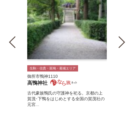
生駒・信貴・斑鳩・葛城エリア
御所市鴨神1110
高鴨神社
古代豪族鴨氏の守護神を祀る。京都の上
賀茂･下鴨をはじめとする全国の賀茂社の
元宮...