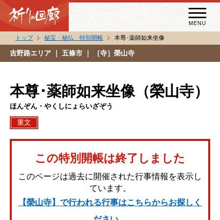
MENU
トップ
秘宝・秘仏 特別開帳
本尊･薬師如来坐像
秘宝・秘仏特別開帳
吉野路エリア
｜ 五條市 ｜ ［寺］榮山寺
特別講話
（スペシャルインタビュー）
本尊･薬師如来坐像（榮山寺）
祈りの回廊コラム
ほんぞん・やくしにょらいざぞう
重文
この特別開帳は終了しました
このページは過去に開催された行事情報を表示し
ています。
【榮山寺】で行われる行事はこちらからお探しく
ださい。