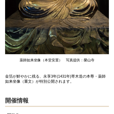
薬師如来坐像（本堂安置） 写真提供：榮山寺
金箔が鮮やかに残る、永享3年(1431年)寄木造の本尊・薬師
如来坐像（重文）が特別公開されます。
開催情報