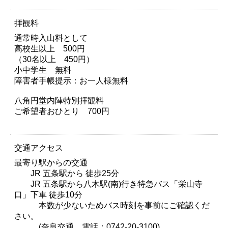
拝観料
通常時入山料として
高校生以上 500円
（30名以上 450円）
小中学生 無料
障害者手帳提示：お一人様無料
八角円堂内陣特別拝観料
ご希望者おひとり 700円
交通アクセス
最寄り駅からの交通
JR 五条駅から 徒歩25分
JR 五条駅から八木駅(南)行き特急バス「栄山寺
口」下車 徒歩10分
本数が少ないためバス時刻を事前にご確認くだ
さい。
(奈良交通 電話：0742-20-3100)