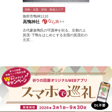
生駒・信貴・斑鳩・葛城エリア
御所市鴨神1110
高鴨神社
古代豪族鴨氏の守護神を祀る。京都の上
賀茂･下鴨をはじめとする全国の賀茂社の
元宮...