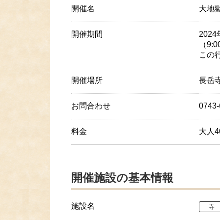
開催名
大地
開催期間
2024
（9:
この
開催場所
長岳
お問合わせ
0743
料金
大人4
開催施設の基本情報
施設名
寺