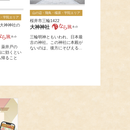
山の辺・飛鳥・橿原・宇陀エリア
・宇陀エリア
桜井市三輪1422
(大神神社の
大神神社
三輪明神ともいわれ、日本最
古の神社。この神社に本殿が
。薬井戸の
ないのは、後方にそびえる...
病に効くとい
ち帰ること