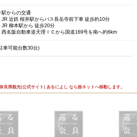
り駅からの交通
R 近鉄 桜井駅からバス長岳寺前下車 徒歩約10分
R 柳本駅から 徒歩20分
名阪自動車道天理ＩＣから国道169号を南へ約6km
駐車可能台数30台)
奈良県観光[公式サイト] あをによし なら旅ネットへ移動します。