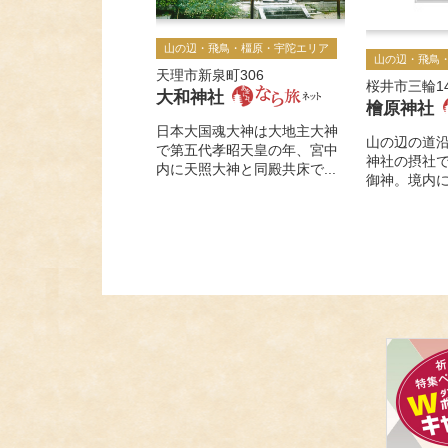
山の辺・飛鳥・橿原・宇陀エリア
山の辺・飛鳥
天理市新泉町306
桜井市三輪14
大和神社
檜原神社
日本大国魂大神は大地主大神
山の辺の道
で第五代孝昭天皇の年、宮中
神社の摂社
内に天照大神と同殿共床で...
御神。境内に