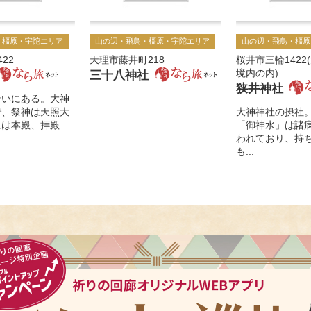
・橿原・宇陀エリア
山の辺・飛鳥・橿原・宇陀エリア
山の辺・飛鳥・橿原
22
天理市藤井町218
桜井市三輪1422
境内の内)
三十八神社
狭井神社
沿いにある。大神
で、祭神は天照大
大神神社の摂社
は本殿、拝殿...
「御神水」は諸
われており、持
も...