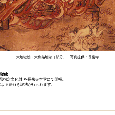
大地獄絵・大焦熱地獄［部分］ 写真提供：長岳寺
地獄絵
奈良県指定文化財)を長岳寺本堂にて開帳。
職による絵解き説法が行われます。