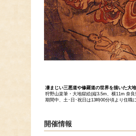
凄まじい三悪道や修羅道の世界を描いた大
狩野山楽筆・大地獄絵(縦3.5m、横11m 
期間中、土･日･祝日は13時00分頃より住
開催情報