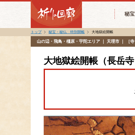
秘宝
トップ
秘宝・秘仏 特別開帳
大地獄絵開帳
山の辺・飛鳥・橿原・宇陀エリア
｜ 天理市 ｜ ［
大地獄絵開帳（長岳寺