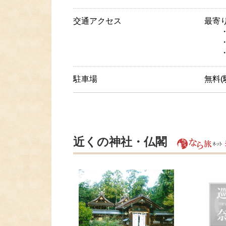
交通アクセス
最寄
・J
・J
・西
駐車場
無料(
近くの神社・仏閣