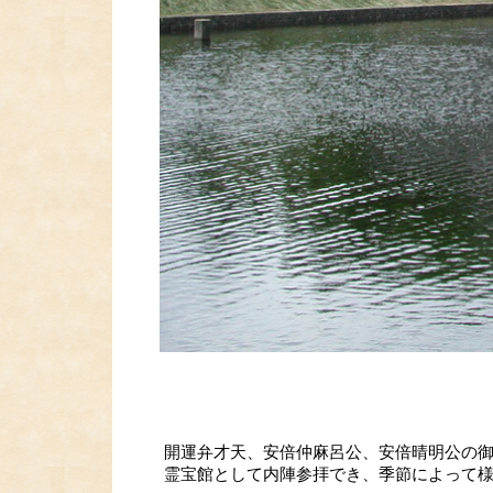
開運弁才天、安倍仲麻呂公、安倍晴明公の
霊宝館として内陣参拝でき、季節によって