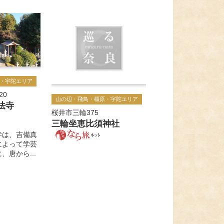
・宇陀エリア
20
山の辺・飛鳥・橿原・宇陀エリア
法寺
桜井市三輪375
三輪坐恵比須神社
寺は、吉備真
によって学芸
唐から...