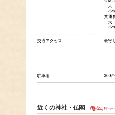
金閣
大 
小学
共通
大 
小学
交通アクセス
最寄
JR
・
・
・バ
駐車場
300台
近くの神社・仏閣