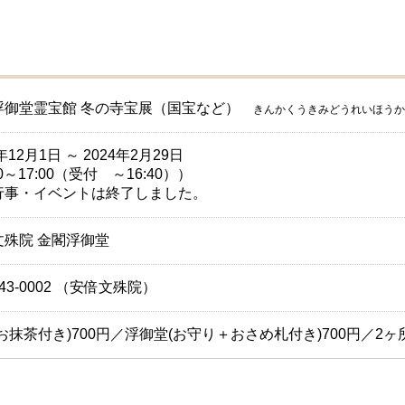
浮御堂霊宝館 冬の寺宝展（国宝など）
きんかくうきみどうれいほう
年12月1日 ～ 2024年2月29日
00～17:00（受付 ～16:40））
行事・イベントは終了しました。
文殊院 金閣浮御堂
4-43-0002 （安倍文殊院）
お抹茶付き)700円／浮御堂(お守り＋おさめ札付き)700円／2ヶ所