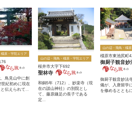
山の辺・飛鳥・橿原
・橿原・宇陀エリア
橿原市東池尻町4
山の辺・飛鳥・橿原・宇陀エリア
76
御厨子観音妙
桜井市大字下692
聖林寺
代、鳥見山中に創
御厨子観音妙法
和銅5年（712）、妙楽寺（現
2世紀初めに現在
備が、入唐留学
在の談山神社）の別院とし
と伝えられて...
を修めるとともに、
て、藤原鎌足の長子である
定...