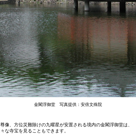
金閣浮御堂 写真提供：安倍文殊院
御尊像、方位災難除けの九曜星が安置される境内の金閣浮御堂は、
様々な寺宝を見ることもできます。