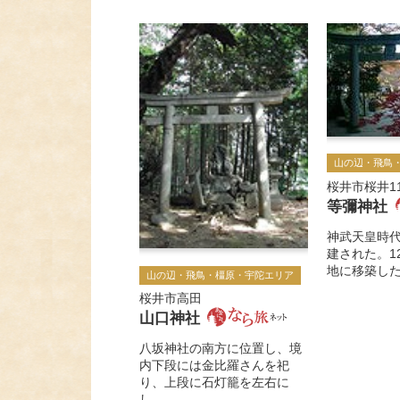
山の辺・飛鳥
桜井市桜井11
等彌神社
神武天皇時
建された。1
地に移築した
山の辺・飛鳥・橿原・宇陀エリア
桜井市高田
山口神社
八坂神社の南方に位置し、境
内下段には金比羅さんを祀
り、上段に石灯籠を左右に
し...