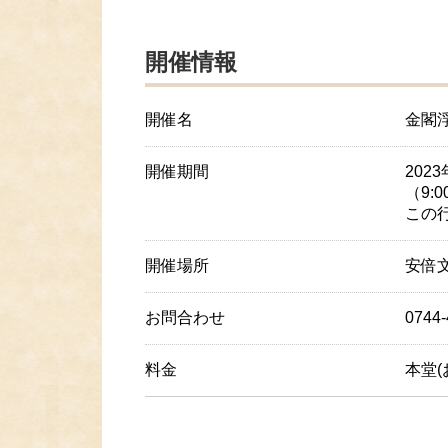
開催情報
開催名
金閣
開催期間
2023
（9:
この
開催場所
安倍
お問合わせ
074
料金
本堂(