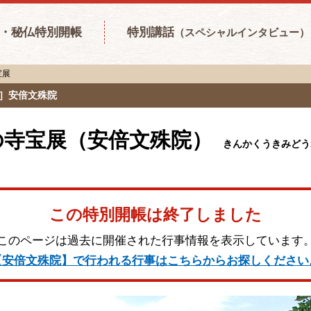
・秘仏特別開帳
特別講話
（スペシャルインタビュー）
宝展
寺］安倍文殊院
の寺宝展（安倍文殊院）
きんかくうきみどう
この特別開帳は終了しました
このページは過去に開催された行事情報を表示しています
【安倍文殊院】で行われる行事はこちらからお探しください