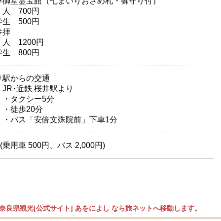
浮御堂霊宝館（七まいりおさめ札・御守り付）
人 700円
生 500円
参拝
人 1200円
生 800円
り駅からの交通
･近鉄 桜井駅より
タクシー5分
徒歩20分
ス「安倍文殊院前」下車1分
(乗用車 500円、バス 2,000円)
奈良県観光[公式サイト] あをによし なら旅ネットへ移動します。