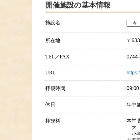
開催施設の基本情報
施設名
寺
所在地
〒63
TEL／FAX
0744
URL
https
拝観時間
09:0
休日
年中
拝観料
本堂 
大 
小学