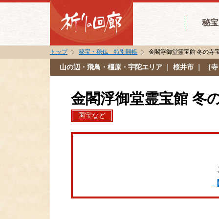
秘宝
トップ
秘宝・秘仏 特別開帳
金閣浮御堂霊宝館 冬の寺
山の辺・飛鳥・橿原・宇陀エリア
｜ 桜井市 ｜ ［
金閣浮御堂霊宝館 冬
国宝など