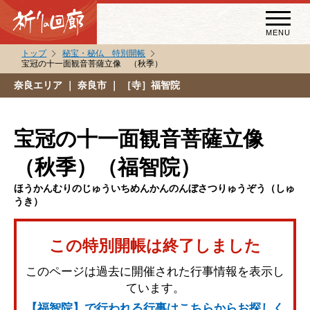
MENU
トップ
秘宝・秘仏 特別開帳
宝冠の十一面観音菩薩立像 （秋季）
秘宝・秘仏特別開帳
奈良エリア
｜ 奈良市 ｜ ［寺］福智院
特別講話
（スペシャルインタビュー）
宝冠の十一面観音菩薩立像
祈りの回廊コラム
（秋季）（福智院）
ほうかんむりのじゅういちめんかんのんぼさつりゅうぞう（しゅ
うき）
この特別開帳は終了しました
このページは過去に開催された行事情報を表示し
ています。
【福智院】で行われる行事はこちらからお探しく