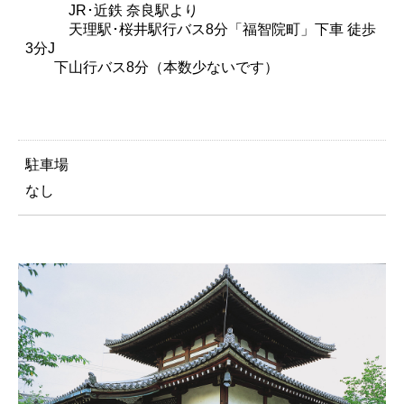
JR･近鉄 奈良駅より
天理駅･桜井駅行バス8分「福智院町」下車 徒歩
3分J
下山行バス8分（本数少ないです）
駐車場
なし